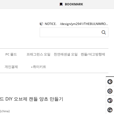
BOOKMARK
NOTICE.
/design/ym2941/THEBULNIMROGO.png
PC 몰드
프래그런스 오일
천연에센셜 오일
캔들/석고방향제
개인결제
★취미키트
몰드 DIY 오브제 캔들 양초 만들기
china)