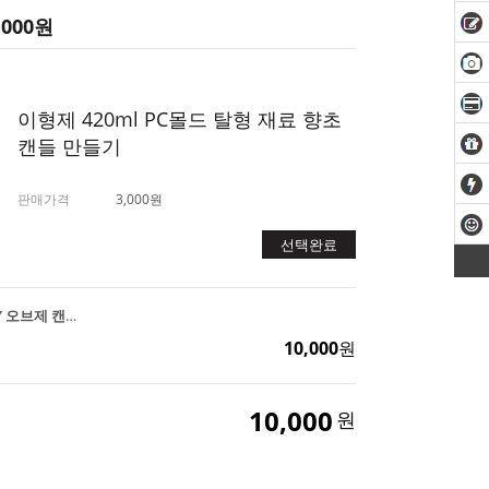
,000
원
이형제 420ml PC몰드 탈형 재료 향초
캔들 만들기
판매가격
3,000원
선택완료
UFO 필라 PC몰드 DIY 오브제 캔들 양초 만들기
10,000
원
10,000
원