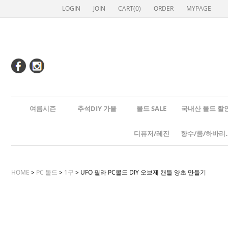
LOGIN
JOIN
CART(
0
)
ORDER
MYPAGE
여름시즌
추석DIY 가을
몰드 SALE
국내산 몰드 할
디퓨저/레진
향수/룸
HOME
>
PC 몰드
>
1구
> UFO 필라 PC몰드 DIY 오브제 캔들 양초 만들기