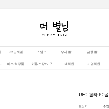
인
☆수입세일
스탬프
수제 몰드
금형 몰드
/하바리움
비누/화장품
소품/포장/도구
도매회원
기업회원
UFO 필라 PC
원산지
수입(