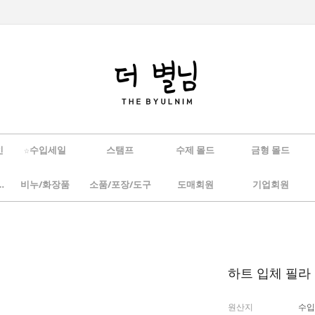
인
☆수입세일
스탬프
수제 몰드
금형 몰드
/하바리움
비누/화장품
소품/포장/도구
도매회원
기업회원
하트 입체 필라 
원산지
수입(