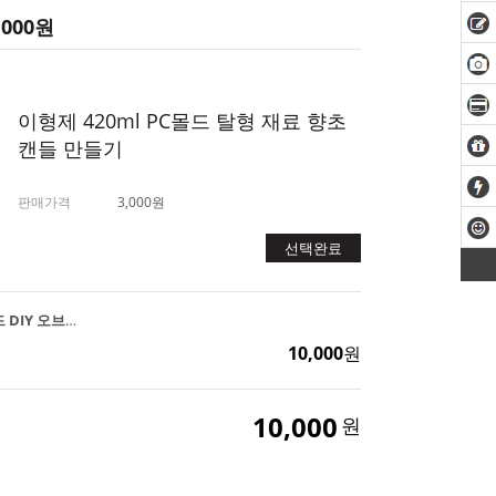
,000
원
이형제 420ml PC몰드 탈형 재료 향초
캔들 만들기
판매가격
3,000원
선택완료
하트 입체 필라 PC몰드 DIY 오브제 캔들 양초 만들기
10,000
원
10,000
원