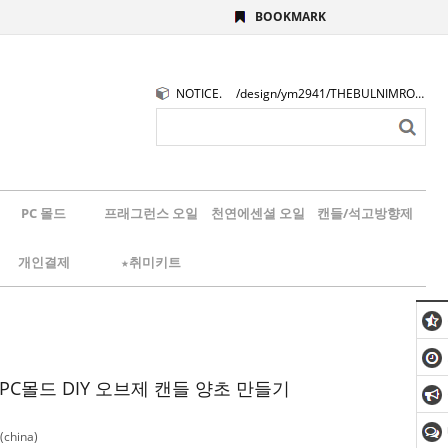
BOOKMARK
NOTICE.
/design/ym2941/THEBULNIMROGO.png
PC 몰드
프래그런스 오일
천연에센셜 오일
캔들/석고방향제
개인결제
★취미키트
PC몰드 DIY 오브제 캔들 양초 만들기
china)