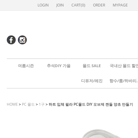
LOGIN
JOIN
CART(
0
)
ORDER
MYPAGE
여름시즌
추석DIY 가을
몰드 SALE
국내산 몰드 할
디퓨저/레진
향수/룸
HOME
>
PC 몰드
>
1구
> 하트 입체 필라 PC몰드 DIY 오브제 캔들 양초 만들기