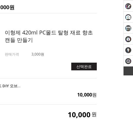
,000
원
이형제 420ml PC몰드 탈형 재료 향초
캔들 만들기
판매가격
3,000원
선택완료
하트 입체 필라 PC몰드 DIY 오브제 캔들 양초 만들기
10,000
원
10,000
원