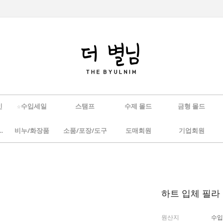
인
☆수입세일
스탬프
수제 몰드
금형 몰드
/하바리움
비누/화장품
소품/포장/도구
도매회원
기업회원
하트 입체 필라 
원산지
수입(