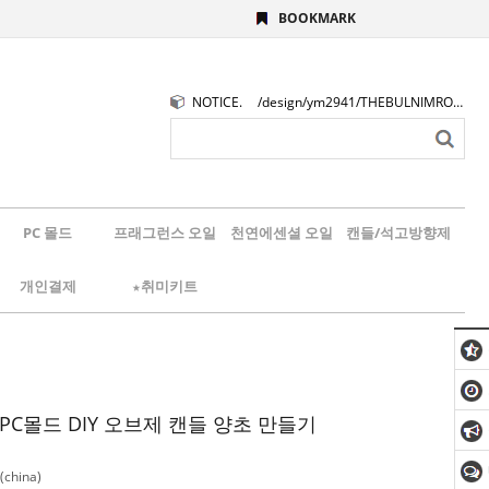
BOOKMARK
NOTICE.
/design/ym2941/THEBULNIMROGO.png
PC 몰드
프래그런스 오일
천연에센셜 오일
캔들/석고방향제
개인결제
★취미키트
PC몰드 DIY 오브제 캔들 양초 만들기
china)