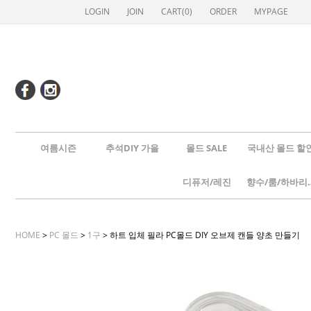
LOGIN
JOIN
CART(
0
)
ORDER
MYPAGE
여름시즌
추석DIY 가을
몰드 SALE
국내산 몰드 할
디퓨저/레진
향수/룸
HOME
>
PC 몰드
>
1구
> 하트 입체 필라 PC몰드 DIY 오브제 캔들 양초 만들기