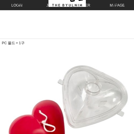
LOGIN
JOIN
ORDER
MYPAGE
PC 몰드
>
1구