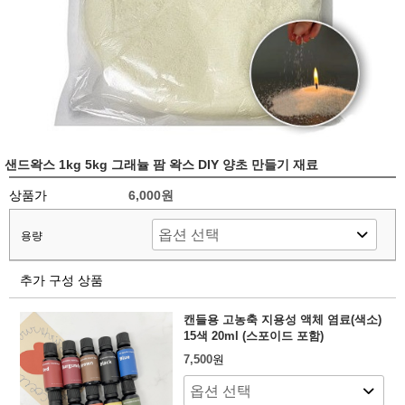
샌드왁스 1kg 5kg 그래뉼 팜 왁스 DIY 양초 만들기 재료
상품가
6,000원
용량
추가 구성 상품
캔들용 고농축 지용성 액체 염료(색소)
15색 20ml (스포이드 포함)
7,500
원