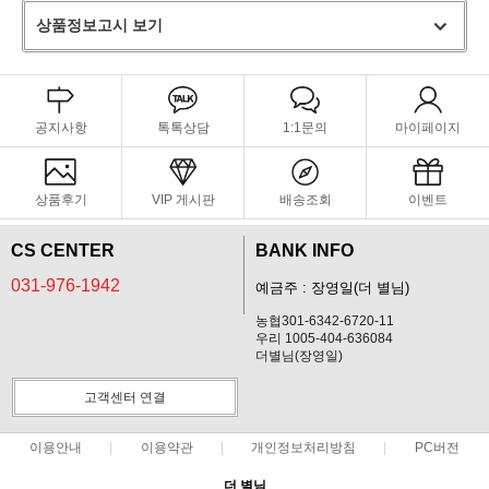
상품정보고시 보기
공지사항
톡톡상담
1:1문의
마이페이지
상품후기
VIP 게시판
배송조회
이벤트
CS CENTER
BANK INFO
031-976-1942
예금주 : 장영일(더 별님)
농협301-6342-6720-11
우리 1005-404-636084
더별님(장영일)
고객센터 연결
이용안내
이용약관
개인정보처리방침
PC버전
더 별님