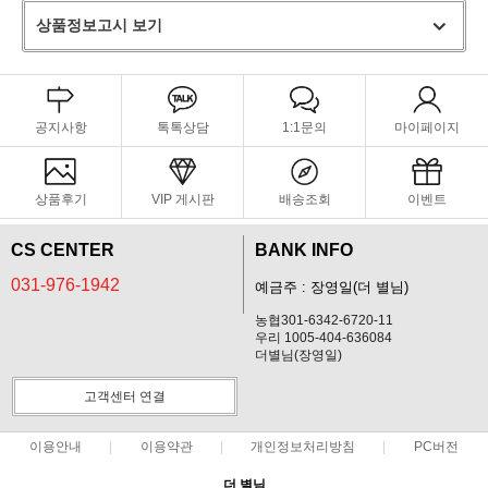
상품정보고시 보기
공지사항
톡톡상담
1:1문의
마이페이지
상품후기
VIP 게시판
배송조회
이벤트
CS CENTER
BANK INFO
031-976-1942
예금주 : 장영일(더 별님)
농협301-6342-6720-11
우리 1005-404-636084
더별님(장영일)
고객센터 연결
이용안내
이용약관
개인정보처리방침
PC버전
더 별님