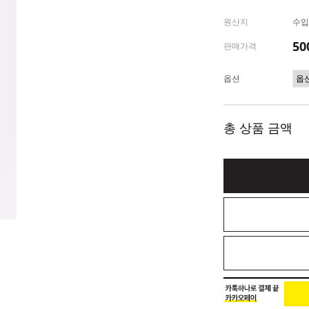
원산지
수입(
50
판매가격
옵션
총 상품 금액