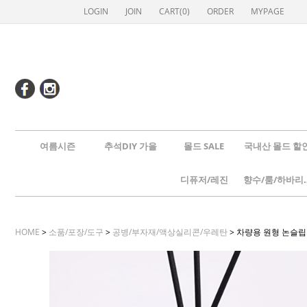
LOGIN
JOIN
CART(
0
)
ORDER
MYPAGE
여름시즌
추석DIY 가을
몰드 SALE
국내산 몰드 할
디퓨저/레진
향수/룸
HOME
>
소품/포장/도구
>
공병/부자재/액상실리콘/우레탄
> 차량용 원형 논슬립