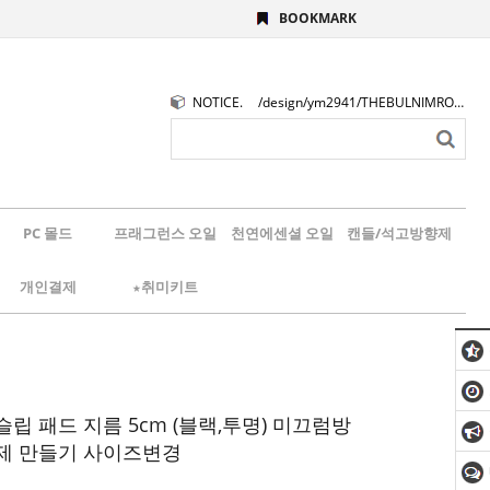
BOOKMARK
NOTICE.
/design/ym2941/THEBULNIMROGO.png
PC 몰드
프래그런스 오일
천연에센셜 오일
캔들/석고방향제
개인결제
★취미키트
립 패드 지름 5cm (블랙,투명) 미끄럼방
제 만들기 사이즈변경