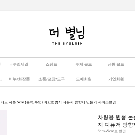
인
☆수입세일
스탬프
수제 몰드
금형 몰드
/하바리움
비누/화장품
소품/포장/도구
도매회원
기업회원
 패드 지름 5cm (블랙,투명) 미끄럼방지 디퓨저 방향제 만들기 사이즈변경
차량용 원형 논슬
지 디퓨저 방향
6cm→5cm로 변경