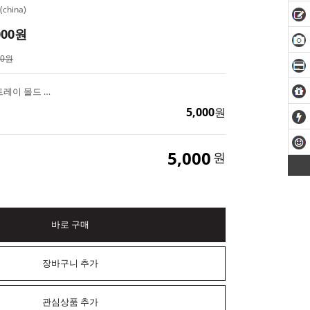
china)
000
원
00원
뭉게 꽃 석고 테라조 트레이 몰드 DIY 레진 석고 제스모나이트 재료
5,000
원
5,000
원
바로 구매
장바구니 추가
관심상품 추가