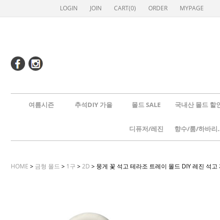
LOGIN
JOIN
CART(
0
)
ORDER
MYPAGE
여름시즌
추석DIY 가을
몰드 SALE
국내산 몰드 할
디퓨저/레진
향수/룸
HOME
>
금형 몰드
>
1구
>
2D
> 뭉게 꽃 석고 테라조 트레이 몰드 DIY 레진 석