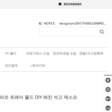
BOOKMARK
NOTICE.
/design/ym2941/THEBULNIMROGO.png
PC 몰드
프래그런스 오일
천연에센셜 오일
캔들/석고방향제
개인결제
★취미키트
라조 트레이 몰드 DIY 레진 석고 제스모