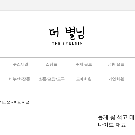
인
☆수입세일
스탬프
수제 몰드
금형 몰드
/하바리움
비누/화장품
소품/포장/도구
도매회원
기업회원
고 제스모나이트 재료
뭉게 꽃 석고 테
나이트 재료