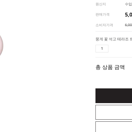
원산지
수입(
5,
판매가격
소비자가격
6,0
총 상품 금액