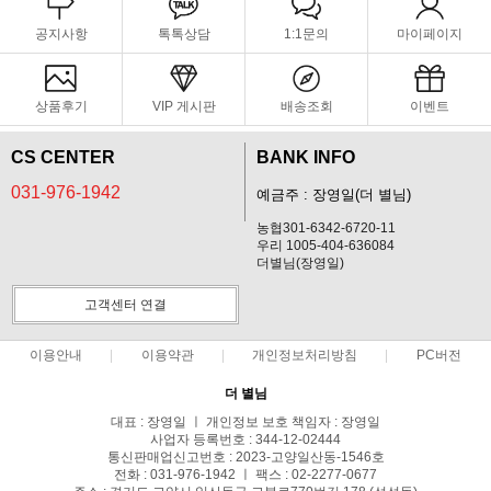
공지사항
톡톡상담
1:1문의
마이페이지
상품후기
VIP 게시판
배송조회
이벤트
CS CENTER
BANK INFO
031-976-1942
예금주 : 장영일(더 별님)
농협301-6342-6720-11
우리 1005-404-636084
더별님(장영일)
고객센터 연결
이용안내
이용약관
개인정보처리방침
PC버전
더 별님
대표 : 장영일 ㅣ 개인정보 보호 책임자 : 장영일
사업자 등록번호 : 344-12-02444
통신판매업신고번호 : 2023-고양일산동-1546호
전화 : 031-976-1942 ㅣ 팩스 : 02-2277-0677