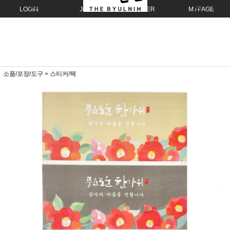
LOGIN
JOIN
ORDER
MYPAGE
소품/포장/도구
>
스티커/택