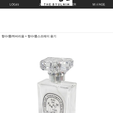
LOGIN
JOIN
ORDER
MYPAGE
향수/룸/하바리움
>
향수/룸스프레이 용기