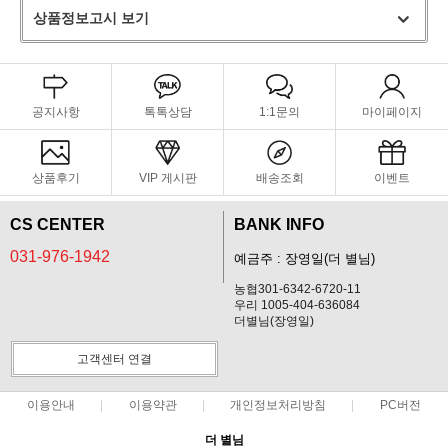
상품정보고시 보기
공지사항
톡톡상담
1:1문의
마이페이지
상품후기
VIP 게시판
배송조회
이벤트
CS CENTER
BANK INFO
031-976-1942
예금주 : 장영일(더 별님)
농협301-6342-6720-11
우리 1005-404-636084
더별님(장영일)
고객센터 연결
이용안내
이용약관
개인정보처리방침
PC버전
더 별님