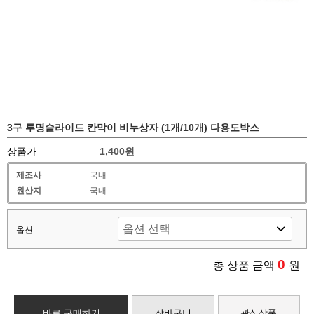
3구 투명슬라이드 칸막이 비누상자 (1개/10개) 다용도박스
상품가
1,400원
제조사
국내
원산지
국내
옵션
0
총 상품 금액
원
바로 구매하기
장바구니
관심상품