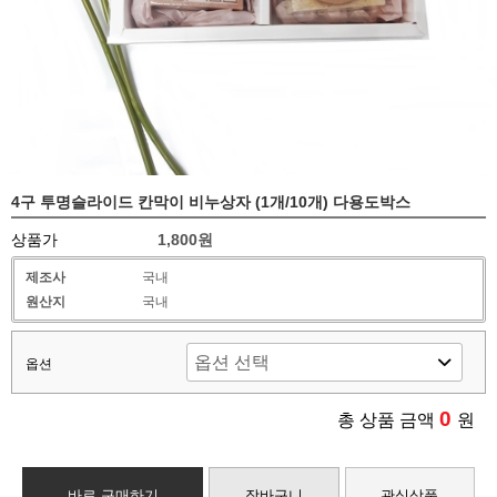
4구 투명슬라이드 칸막이 비누상자 (1개/10개) 다용도박스
상품가
1,800원
제조사
국내
원산지
국내
옵션
0
총 상품 금액
원
바로 구매하기
장바구니
관심상품