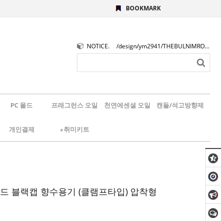
BOOKMARK
NOTICE.
/design/ym2941/THEBULNIMROGO.png
PC 몰드
프래그런스 오일
천연에센셜 오일
캔들/석고방향제
개인결제
★취미키트
라운드 블랙캡 향수용기 (클램프타입) 압착형