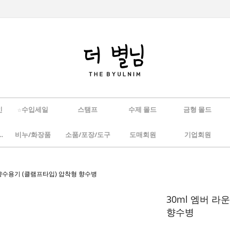
인
☆수입세일
스탬프
수제 몰드
금형 몰드
/하바리움
비누/화장품
소품/포장/도구
도매회원
기업회원
 향수용기 (클램프타입) 압착형 향수병
30ml 엠버 
향수병