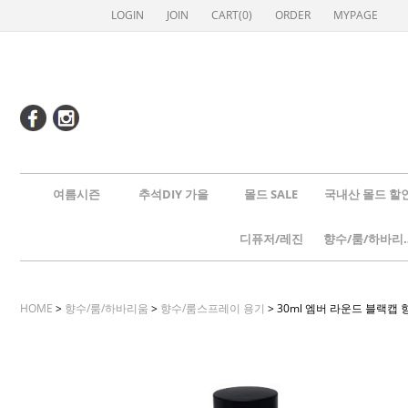
LOGIN
JOIN
CART(
0
)
ORDER
MYPAGE
여름시즌
추석DIY 가을
몰드 SALE
국내산 몰드 할
디퓨저/레진
향수/룸
HOME
>
향수/룸/하바리움
>
향수/룸스프레이 용기
> 30ml 엠버 라운드 블랙캡