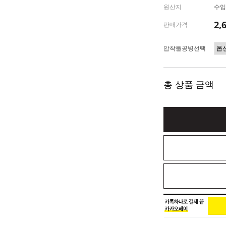
원산지
수입(
2,
판매가격
압착툴공병선택
총 상품 금액