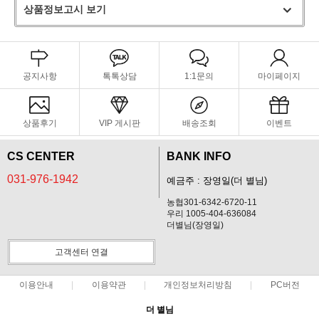
상품정보고시 보기
공지사항
톡톡상담
1:1문의
마이페이지
상품후기
VIP 게시판
배송조회
이벤트
CS CENTER
BANK INFO
031-976-1942
예금주 : 장영일(더 별님)
농협301-6342-6720-11
우리 1005-404-636084
더별님(장영일)
고객센터 연결
이용안내
이용약관
개인정보처리방침
PC버전
더 별님