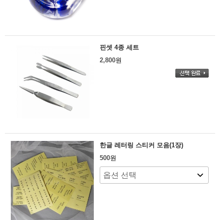
핀셋 4종 세트
2,800
원
한글 레터링 스티커 모음(1장)
500
원