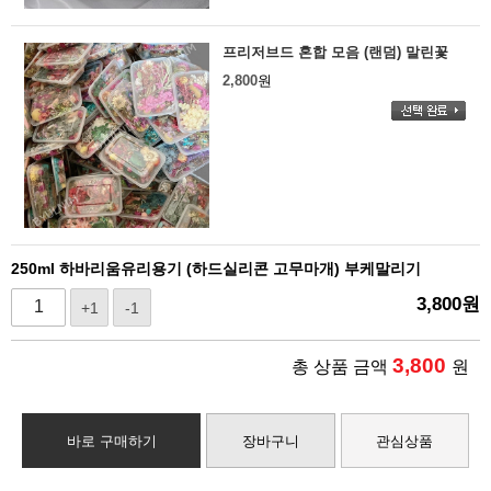
프리저브드 혼합 모음 (랜덤) 말린꽃
2,800
원
250ml 하바리움유리용기 (하드실리콘 고무마개) 부케말리기
3,800
원
+1
-1
3,800
총 상품 금액
원
바로 구매하기
장바구니
관심상품