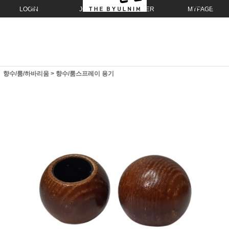
LOGIN
JOIN
ORDER
MYPAGE
향수/룸/하바리움
>
향수/룸스프레이 용기