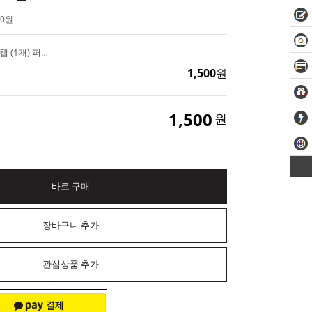
00원
향수병 브라운 우드볼캡 (1개) 퍼퓸 뚜껑
1,500
원
1,500
원
바로 구매
장바구니 추가
관심상품 추가