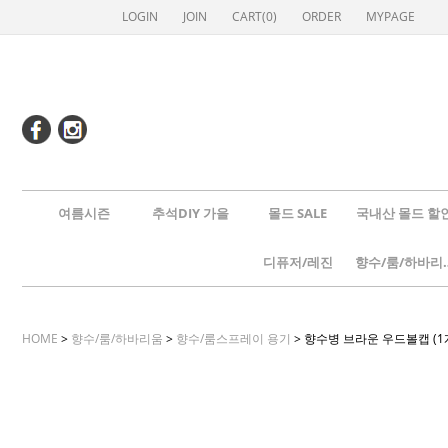
LOGIN
JOIN
CART(
0
)
ORDER
MYPAGE
여름시즌
추석DIY 가을
몰드 SALE
국내산 몰드 할
디퓨저/레진
향수/룸
HOME
>
향수/룸/하바리움
>
향수/룸스프레이 용기
> 향수병 브라운 우드볼캡 (1