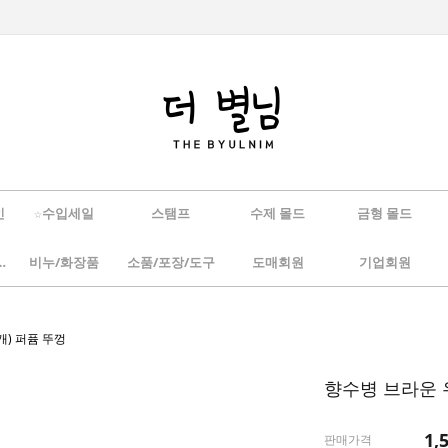
인
☆수입세일
스탬프
수제 몰드
금형 몰드
/하바리움
비누/화장품
소품/포장/도구
도매회원
기업회원
개) 퍼퓸 뚜껑
향수병 브라운 우
1,
판매가격