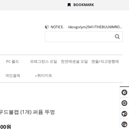
BOOKMARK
NOTICE.
/design/ym2941/THEBULNIMROGO.png
PC 몰드
프래그런스 오일
천연에센셜 오일
캔들/석고방향제
개인결제
★취미키트
드볼캡 (1개) 퍼퓸 뚜껑
500
원