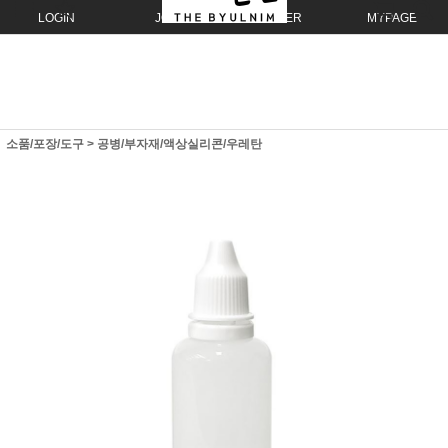
LOGIN
JOIN
ORDER
MYPAGE
소품/포장/도구
>
공병/부자재/액상실리콘/우레탄