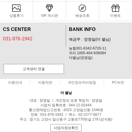
상품후기
VIP 게시판
배송조회
이벤트
CS CENTER
BANK INFO
031-976-1942
예금주 : 장영일(더 별님)
농협301-6342-6720-11
우리 1005-404-636084
더별님(장영일)
고객센터 연결
이용안내
이용약관
개인정보처리방침
PC버전
더 별님
대표 : 장영일 ㅣ 개인정보 보호 책임자 : 장영일
사업자 등록번호 : 344-12-02444
통신판매업신고번호 : 2023-고양일산동-1546호
전화 : 031-976-1942 ㅣ 팩스 : 02-2277-0677
주소 : 경기도 고양시 일산동구 고봉로770번길 178 (성석동)
사업자정보확인