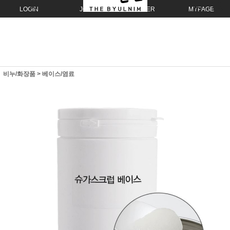
LOGIN
JOIN
ORDER
MYPAGE
비누/화장품
>
베이스/염료