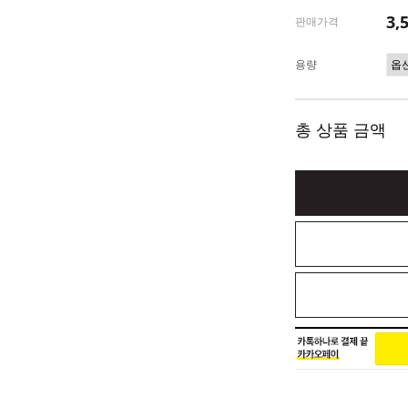
3,
판매가격
용량
총 상품 금액