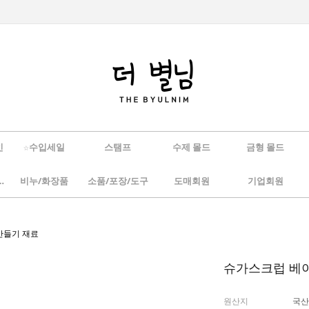
인
☆수입세일
스탬프
수제 몰드
금형 몰드
/하바리움
비누/화장품
소품/포장/도구
도매회원
기업회원
제만들기 재료
슈가스크럽 베이
원산지
국산