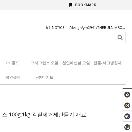
BOOKMARK
NOTICE.
/design/ym2941/THEBULNIMROGO.png
PC 몰드
프래그런스 오일
천연에센셜 오일
캔들/석고방향제
개인결제
★취미키트
스 100g,1kg 각질제거제만들기 재료