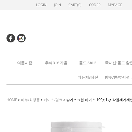
LOGIN
JOIN
CART(
0
)
ORDER
MYPAGE
여름시즌
추석DIY 가을
몰드 SALE
국내산 몰드 할
디퓨저/레진
향수/룸
HOME
>
비누/화장품
>
베이스/염료
> 슈가스크럽 베이스 100g,1kg 각질제거