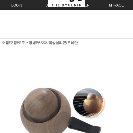
LOGIN
JOIN
ORDER
MYPAGE
소품/포장/도구
>
공병/부자재/액상실리콘/우레탄