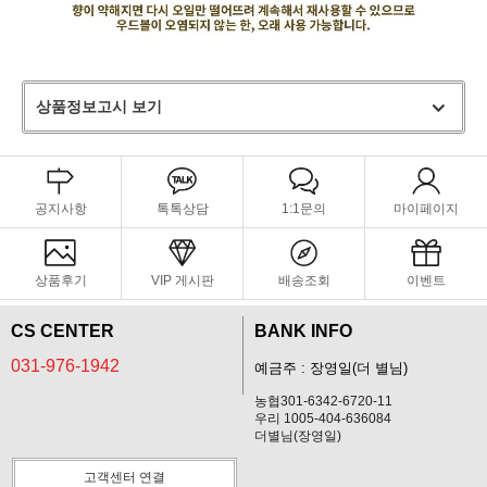
상품정보고시 보기
공지사항
톡톡상담
1:1문의
마이페이지
상품후기
VIP 게시판
배송조회
이벤트
CS CENTER
BANK INFO
031-976-1942
예금주 : 장영일(더 별님)
농협301-6342-6720-11
우리 1005-404-636084
더별님(장영일)
고객센터 연결