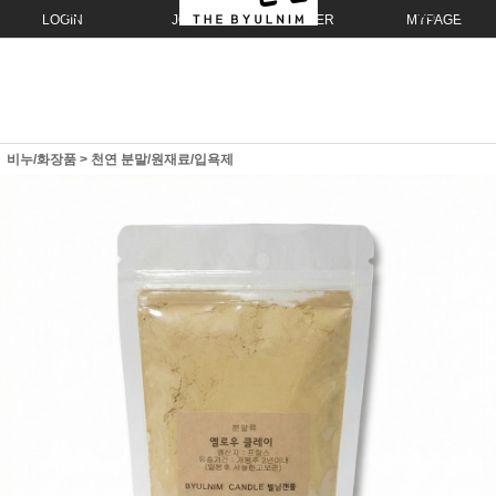
LOGIN
JOIN
ORDER
MYPAGE
비누/화장품
>
천연 분말/원재료/입욕제