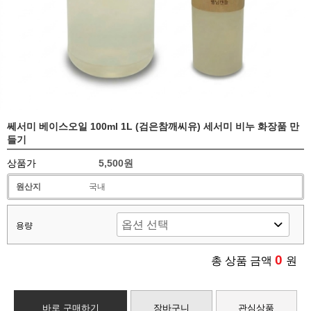
쎄서미 베이스오일 100ml 1L (검은참깨씨유) 세서미 비누 화장품 만
들기
상품가
5,500원
원산지
국내
용량
0
총 상품 금액
원
바로 구매하기
장바구니
관심상품