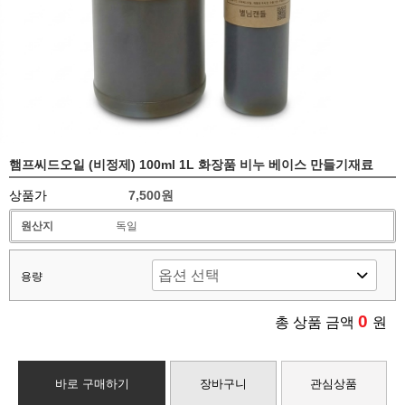
햄프씨드오일 (비정제) 100ml 1L 화장품 비누 베이스 만들기재료
상품가
7,500원
원산지
독일
용량
0
총 상품 금액
원
바로 구매하기
장바구니
관심상품