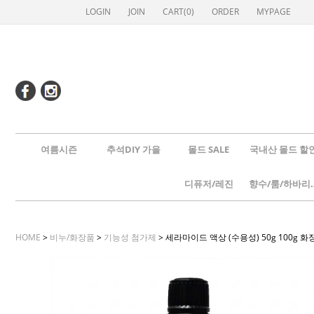
LOGIN
JOIN
CART(
0
)
ORDER
MYPAGE
여름시즌
추석DIY 가을
몰드 SALE
국내산 몰드 할
디퓨저/레진
향수/룸
HOME
>
비누/화장품
>
기능성 첨가제
> 세라마이드 액상 (수용성) 50g 100g 