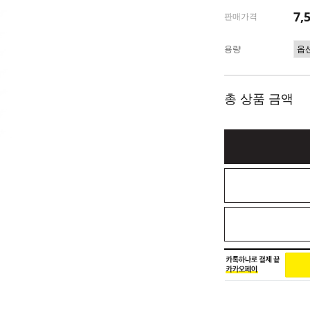
7,
판매가격
용량
총 상품 금액