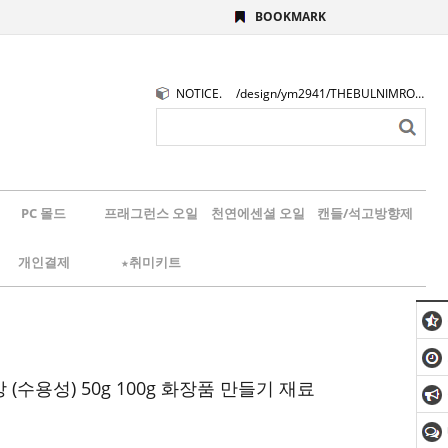
BOOKMARK
NOTICE.
/design/ym2941/THEBULNIMROGO.png
PC 몰드
프래그런스 오일
천연에센셜 오일
캔들/석고방향제
개인결제
★취미키트
(수용성) 50g 100g 화장품 만들기 재료