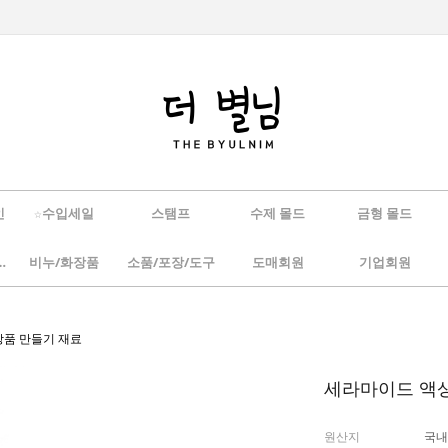
인
☆수입세일
스탬프
수제 몰드
금형 몰드
/하바리움
비누/화장품
소품/포장/도구
도매회원
기업회원
화장품 만들기 재료
세라마이드 액상 
원산지
국내