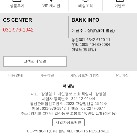
상품후기
VIP 게시판
배송조회
이벤트
CS CENTER
BANK INFO
031-976-1942
예금주 : 장영일(더 별님)
농협301-6342-6720-11
우리 1005-404-636084
더별님(장영일)
고객센터 연결
이용안내
이용약관
개인정보처리방침
PC버전
더 별님
대표 : 장영일 ㅣ 개인정보 보호 책임자 : 장영일
사업자 등록번호 : 344-12-02444
통신판매업신고번호 : 2023-고양일산동-1546호
전화 : 031-976-1942 ㅣ 팩스 : 02-2277-0677
주소 : 경기도 고양시 일산동구 고봉로770번길 178 (성석동)
사업자정보확인
COPYRIGHT(C)더 별님 ALL RIGHTS RESERVED.