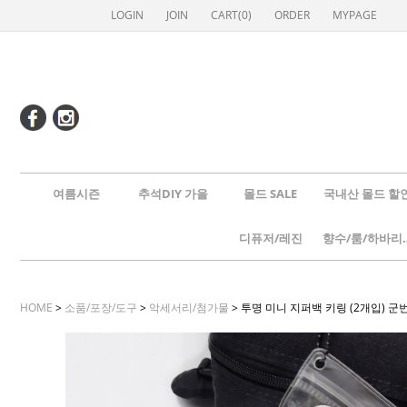
LOGIN
JOIN
CART(
0
)
ORDER
MYPAGE
여름시즌
추석DIY 가을
몰드 SALE
국내산 몰드 할
디퓨저/레진
향수/룸
HOME
>
소품/포장/도구
>
악세서리/첨가물
> 투명 미니 지퍼백 키링 (2개입) 