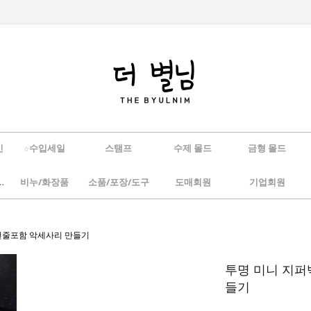
인
☆수입세일
스탬프
수제 몰드
금형 몰드
/하바리움
비누/화장품
소품/포장/도구
도매회원
기업회원
군번줄포함 악세사리 만들기
투명 미니 지퍼
들기