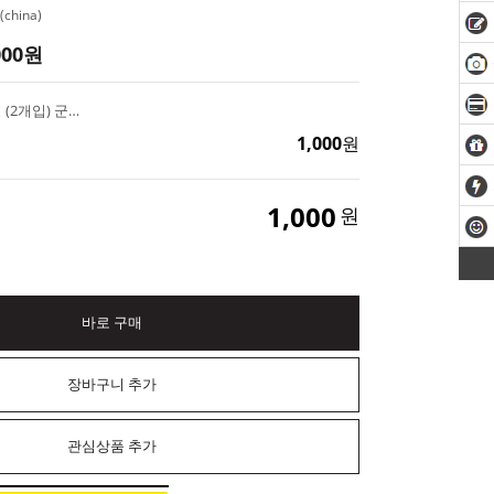
china)
000
원
투명 미니 지퍼백 키링 (2개입) 군번줄포함 악세사리 만들기
1,000
원
1,000
원
바로 구매
장바구니 추가
관심상품 추가