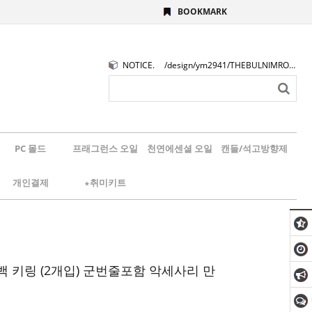
BOOKMARK
NOTICE.
/design/ym2941/THEBULNIMROGO.png
PC 몰드
프래그런스 오일
천연에센셜 오일
캔들/석고방향제
개인결제
★취미키트
백 키링 (2개입) 군번줄포함 악세사리 만