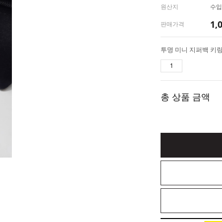
원산지
수입(
1,
판매가격
총 상품 금액