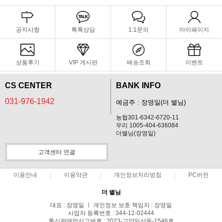
공지사항
톡톡상담
1:1문의
마이페이지
상품후기
VIP 게시판
배송조회
이벤트
CS CENTER
BANK INFO
031-976-1942
예금주 : 장영일(더 별님)
농협301-6342-6720-11
우리 1005-404-636084
더별님(장영일)
고객센터 연결
이용안내
이용약관
개인정보처리방침
PC버전
더 별님
대표 : 장영일 ㅣ 개인정보 보호 책임자 : 장영일
사업자 등록번호 : 344-12-02444
통신판매업신고번호 : 2023-고양일산동-1546호