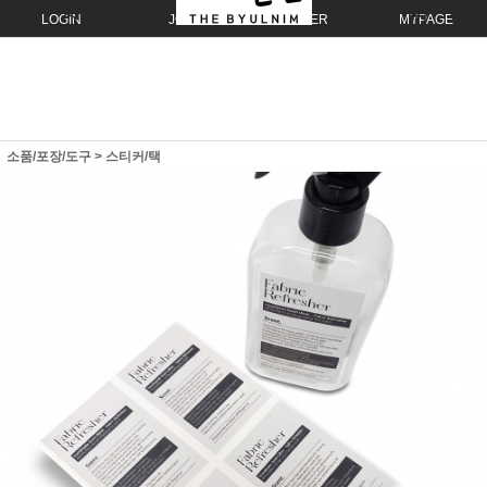
LOGIN
JOIN
ORDER
MYPAGE
소품/포장/도구
>
스티커/택