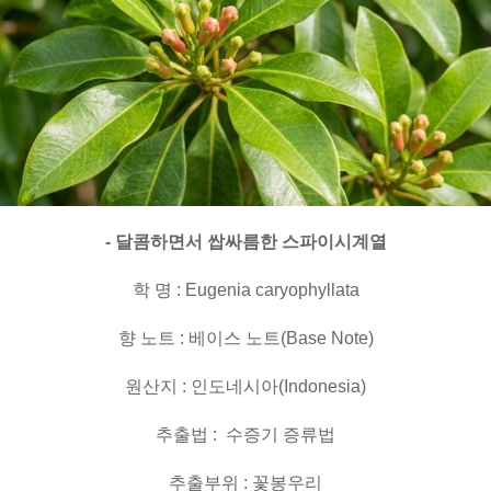
- 달콤하면서 쌉싸름한 스파이시계열
학 명 : Eugenia caryophyllata
향 노트 : 베이스 노트(Base Note)
원산지 : 인도네시아(Indonesia)
추출법 : 수증기 증류법
추출부위 : 꽃봉우리