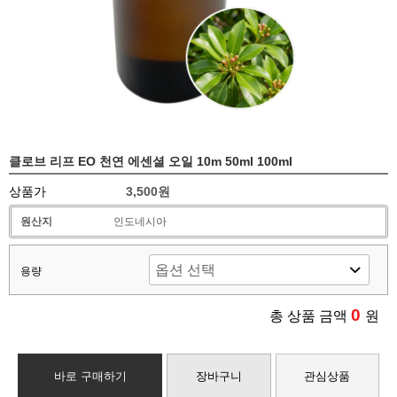
클로브 리프 EO 천연 에센셜 오일 10m 50ml 100ml
상품가
3,500원
원산지
인도네시아
용량
0
총 상품 금액
원
바로 구매하기
장바구니
관심상품