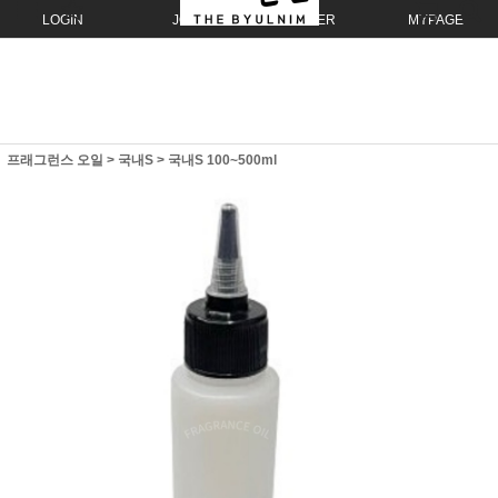
LOGIN
JOIN
ORDER
MYPAGE
프래그런스 오일
>
국내S
>
국내S 100~500ml