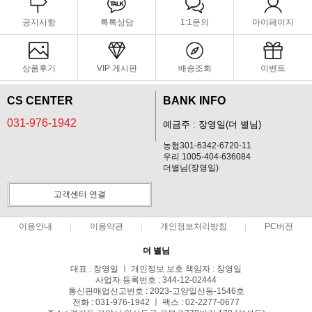
공지사항
톡톡상담
1:1문의
마이페이지
상품후기
VIP 게시판
배송조회
이벤트
CS CENTER
BANK INFO
031-976-1942
예금주 : 장영일(더 별님)
농협301-6342-6720-11
우리 1005-404-636084
더별님(장영일)
고객센터 연결
이용안내
이용약관
개인정보처리방침
PC버전
더 별님
대표 : 장영일 ㅣ 개인정보 보호 책임자 : 장영일
사업자 등록번호 : 344-12-02444
통신판매업신고번호 : 2023-고양일산동-1546호
전화 : 031-976-1942 ㅣ 팩스 : 02-2277-0677