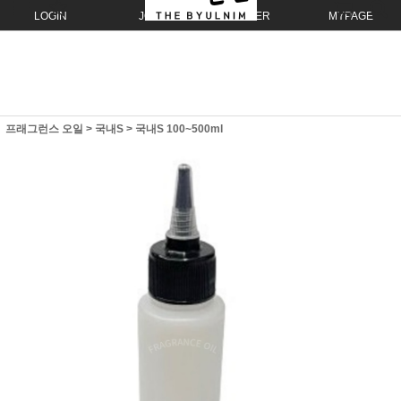
LOGIN
JOIN
ORDER
MYPAGE
프래그런스 오일
>
국내S
>
국내S 100~500ml