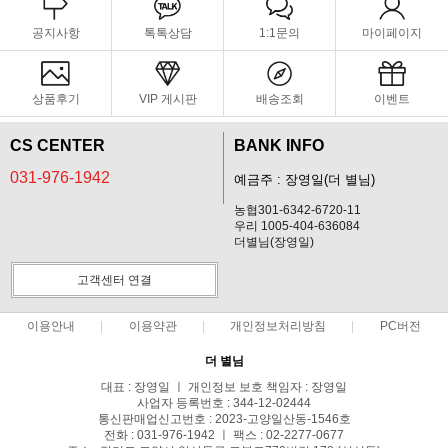
공지사항
톡톡상담
1:1문의
마이페이지
상품후기
VIP 게시판
배송조회
이벤트
CS CENTER
BANK INFO
031-976-1942
예금주 : 장영일(더 별님)
농협301-6342-6720-11
우리 1005-404-636084
더별님(장영일)
고객센터 연결
이용안내
이용약관
개인정보처리방침
PC버전
더 별님
대표 : 장영일 ㅣ 개인정보 보호 책임자 : 장영일
사업자 등록번호 : 344-12-02444
통신판매업신고번호 : 2023-고양일산동-1546호
전화 : 031-976-1942 ㅣ 팩스 : 02-2277-0677