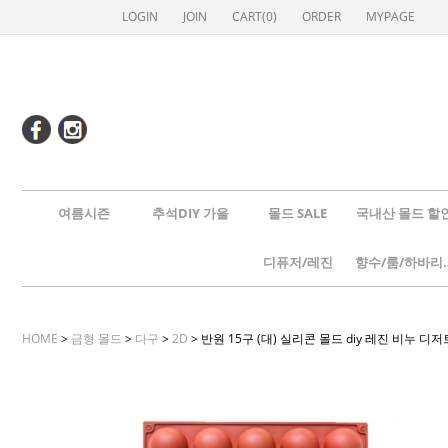
LOGIN
JOIN
CART(
0
)
ORDER
MYPAGE
여름시즌
추석DIY 가을
몰드 SALE
국내산 몰드 할
디퓨저/레진
향수/룸
HOME
>
금형 몰드
>
다구
>
2D
> 반원 15구 (대) 실리콘 몰드 diy 레진 비누 