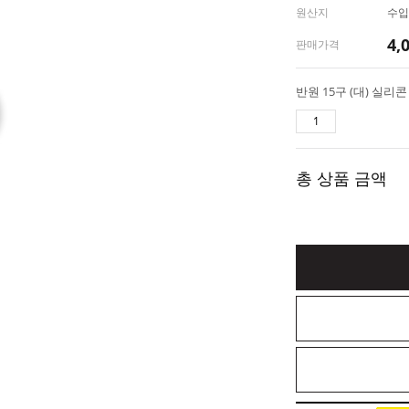
원산지
수입(
4,
판매가격
총 상품 금액