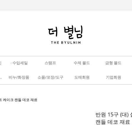
인
☆수입세일
스탬프
수제 몰드
금형 몰드
/하바리움
비누/화장품
소품/포장/도구
도매회원
기업회원
디저트 케이크 캔들 데코 재료
반원 15구 (대
캔들 데코 재료