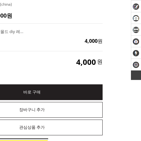
china)
000
원
반원 15구 (대) 실리콘 몰드 diy 레진 비누 디저트 케이크 캔들 데코 재료
4,000
원
4,000
원
바로 구매
장바구니 추가
관심상품 추가