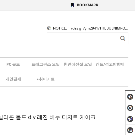
BOOKMARK
NOTICE.
/design/ym2941/THEBULNIMROGO.png
PC 몰드
프래그런스 오일
천연에센셜 오일
캔들/석고방향제
개인결제
★취미키트
) 실리콘 몰드 diy 레진 비누 디저트 케이크