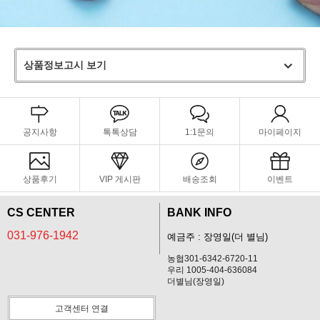
상품정보고시 보기
공지사항
톡톡상담
1:1문의
마이페이지
상품후기
VIP 게시판
배송조회
이벤트
CS CENTER
BANK INFO
031-976-1942
예금주 : 장영일(더 별님)
농협301-6342-6720-11
우리 1005-404-636084
더별님(장영일)
고객센터 연결