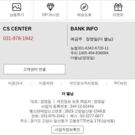
상품후기
VIP 게시판
배송조회
이벤트
CS CENTER
BANK INFO
031-976-1942
예금주 : 장영일(더 별님)
농협301-6342-6720-11
우리 1005-404-636084
더별님(장영일)
고객센터 연결
이용안내
이용약관
개인정보처리방침
PC버전
더 별님
대표 : 장영일 ㅣ 개인정보 보호 책임자 : 장영일
사업자 등록번호 : 344-12-02444
통신판매업신고번호 : 2023-고양일산동-1546호
전화 : 031-976-1942 ㅣ 팩스 : 02-2277-0677
주소 : 경기도 고양시 일산동구 고봉로770번길 178 (성석동)
사업자정보확인