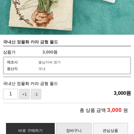
국내산 정물화 카라 금형 몰드
상품가
3,000
원
제조사
별님아씨 명가
원산지
국내
국내산 정물화 카라 금형 몰드
3,000
원
+1
-1
3,000
총 상품 금액
원
바로 구매하기
장바구니
관심상품