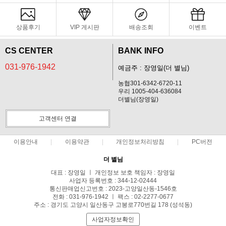
상품후기
VIP 게시판
배송조회
이벤트
CS CENTER
BANK INFO
031-976-1942
예금주 : 장영일(더 별님)
농협301-6342-6720-11
우리 1005-404-636084
더별님(장영일)
고객센터 연결
이용안내
이용약관
개인정보처리방침
PC버전
더 별님
대표 : 장영일 ㅣ 개인정보 보호 책임자 : 장영일
사업자 등록번호 : 344-12-02444
통신판매업신고번호 : 2023-고양일산동-1546호
전화 : 031-976-1942 ㅣ 팩스 : 02-2277-0677
주소 : 경기도 고양시 일산동구 고봉로770번길 178 (성석동)
사업자정보확인