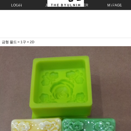
LOGIN
JOIN
ORDER
MYPAGE
금형 몰드
>
1구
>
2D