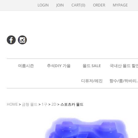
LOGIN
JOIN
CART(
0
)
ORDER
MYPAGE
여름시즌
추석DIY 가을
몰드 SALE
국내산 몰드 할
디퓨저/레진
향수/룸
HOME
>
금형 몰드
>
1구
>
2D
> 스포츠카 몰드