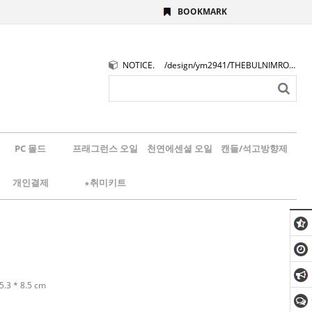
BOOKMARK
NOTICE.
/design/ym2941/THEBULNIMROGO.png
PC 몰드
프래그런스 오일
천연에센셜 오일
캔들/석고방향제
개인결제
★취미키트
5.3 * 8.5 cm