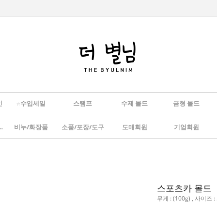
인
☆수입세일
스탬프
수제 몰드
금형 몰드
/하바리움
비누/화장품
소품/포장/도구
도매회원
기업회원
스포츠카 몰드
무게 : (100g) , 사이즈 : 