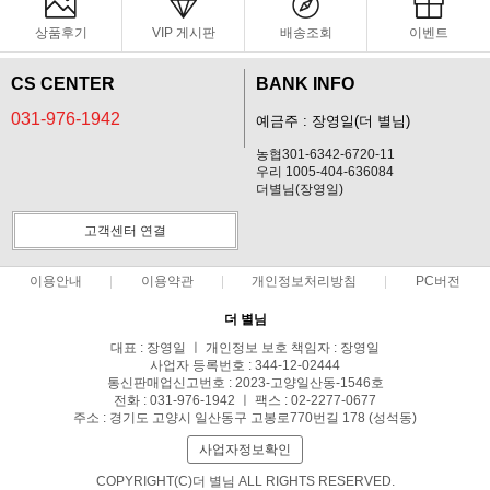
상품후기
VIP 게시판
배송조회
이벤트
CS CENTER
BANK INFO
031-976-1942
예금주 : 장영일(더 별님)
농협301-6342-6720-11
우리 1005-404-636084
더별님(장영일)
고객센터 연결
이용안내
이용약관
개인정보처리방침
PC버전
더 별님
대표 : 장영일 ㅣ 개인정보 보호 책임자 : 장영일
사업자 등록번호 : 344-12-02444
통신판매업신고번호 : 2023-고양일산동-1546호
전화 : 031-976-1942 ㅣ 팩스 : 02-2277-0677
주소 : 경기도 고양시 일산동구 고봉로770번길 178 (성석동)
사업자정보확인
COPYRIGHT(C)더 별님 ALL RIGHTS RESERVED.