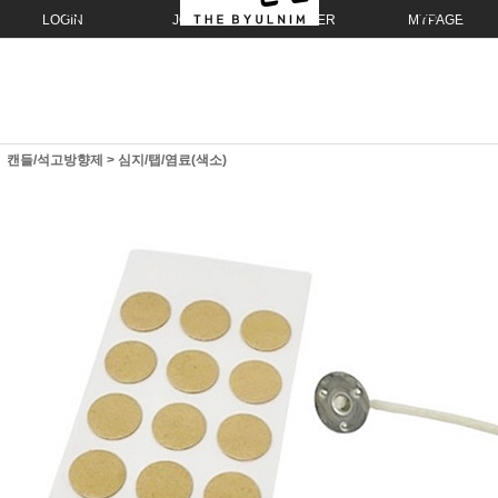
LOGIN
JOIN
ORDER
MYPAGE
캔들/석고방향제
>
심지/탭/염료(색소)