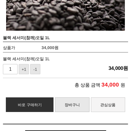
블랙 세서미(참깨)오일 1L
상품가
34,000
원
블랙 세서미(참깨)오일 1L
34,000
원
+1
-1
34,000
총 상품 금액
원
바로 구매하기
장바구니
관심상품