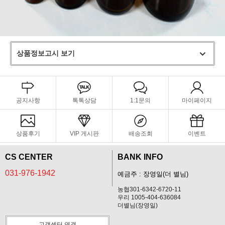
상품정보고시 보기
공지사항
톡톡상담
1:1문의
마이페이지
상품후기
VIP 게시판
배송조회
이벤트
CS CENTER
BANK INFO
031-976-1942
예금주 : 장영일(더 별님)
농협301-6342-6720-11
우리 1005-404-636084
더별님(장영일)
고객센터 연결