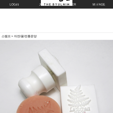
LOGIN
JOIN
ORDER
MYPAGE
스탬프
>
자연/꽃/전통문양