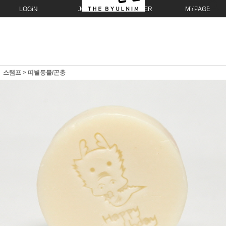
LOGIN
JOIN
ORDER
MYPAGE
스탬프
>
띠별동물/곤충