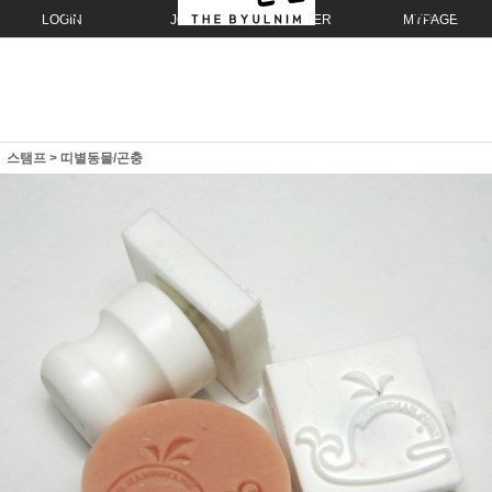
LOGIN
JOIN
ORDER
MYPAGE
스탬프
>
띠별동물/곤충