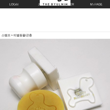
LOGIN
JOIN
ORDER
MYPAGE
스탬프
>
띠별동물/곤충