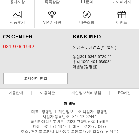
공지사항
톡톡상담
1:1문의
마이페이지
상품후기
VIP 게시판
배송조회
이벤트
CS CENTER
BANK INFO
031-976-1942
예금주 : 장영일(더 별님)
농협301-6342-6720-11
우리 1005-404-636084
더별님(장영일)
고객센터 연결
이용안내
이용약관
개인정보처리방침
PC버전
더 별님
대표 : 장영일 ㅣ 개인정보 보호 책임자 : 장영일
사업자 등록번호 : 344-12-02444
통신판매업신고번호 : 2023-고양일산동-1546호
전화 : 031-976-1942 ㅣ 팩스 : 02-2277-0677
주소 : 경기도 고양시 일산동구 고봉로770번길 178 (성석동)