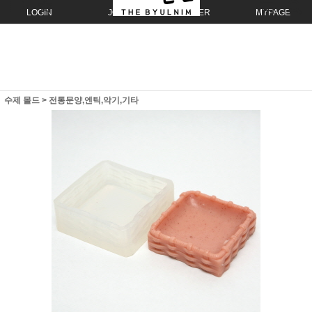
LOGIN
JOIN
ORDER
MYPAGE
수제 몰드
>
전통문양,엔틱,악기,기타