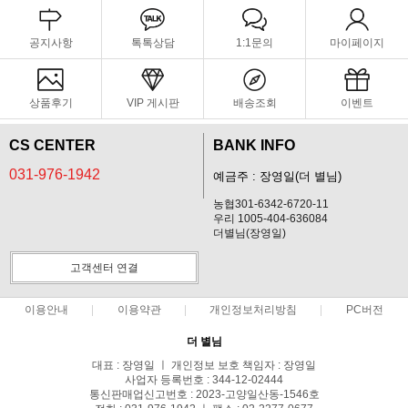
공지사항
톡톡상담
1:1문의
마이페이지
상품후기
VIP 게시판
배송조회
이벤트
CS CENTER
BANK INFO
031-976-1942
예금주 : 장영일(더 별님)
농협301-6342-6720-11
우리 1005-404-636084
더별님(장영일)
고객센터 연결
이용안내
이용약관
개인정보처리방침
PC버전
더 별님
대표 : 장영일 ㅣ 개인정보 보호 책임자 : 장영일
사업자 등록번호 : 344-12-02444
통신판매업신고번호 : 2023-고양일산동-1546호