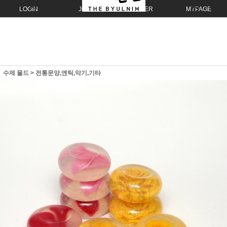
LOGIN
JOIN
ORDER
MYPAGE
수제 몰드
>
전통문양,엔틱,악기,기타