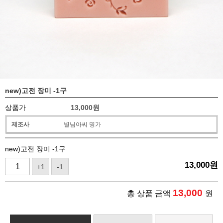
new)고전 장미 -1구
상품가
13,000
원
제조사
별님아씨 명가
new)고전 장미 -1구
13,000
원
+1
-1
13,000
총 상품 금액
원