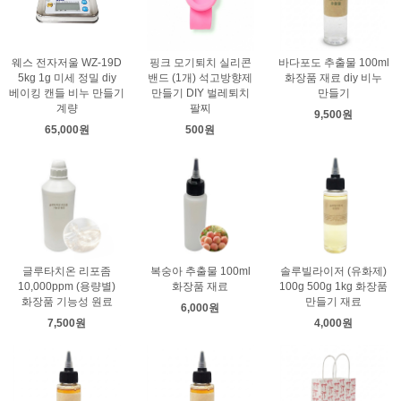
웨스 전자저울 WZ-19D
핑크 모기퇴치 실리콘
바다포도 추출물 100ml
5kg 1g 미세 정밀 diy
밴드 (1개) 석고방향제
화장품 재료 diy 비누
베이킹 캔들 비누 만들기
만들기 DIY 벌레퇴치
만들기
계량
팔찌
9,500원
65,000원
500원
글루타치온 리포좀
복숭아 추출물 100ml
솔루빌라이저 (유화제)
10,000ppm (용량별)
화장품 재료
100g 500g 1kg 화장품
화장품 기능성 원료
만들기 재료
6,000원
7,500원
4,000원