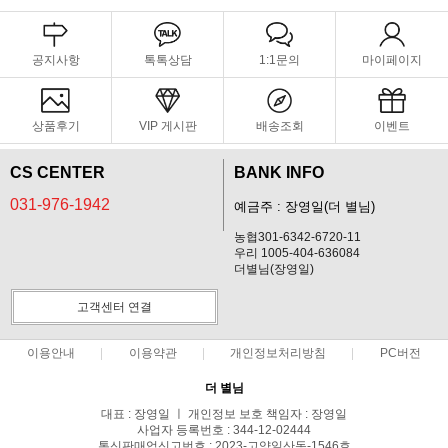
공지사항
톡톡상담
1:1문의
마이페이지
상품후기
VIP 게시판
배송조회
이벤트
CS CENTER
BANK INFO
031-976-1942
예금주 : 장영일(더 별님)
농협301-6342-6720-11
우리 1005-404-636084
더별님(장영일)
고객센터 연결
이용안내
이용약관
개인정보처리방침
PC버전
더 별님
대표 : 장영일 ㅣ 개인정보 보호 책임자 : 장영일
사업자 등록번호 : 344-12-02444
통신판매업신고번호 : 2023-고양일산동-1546호