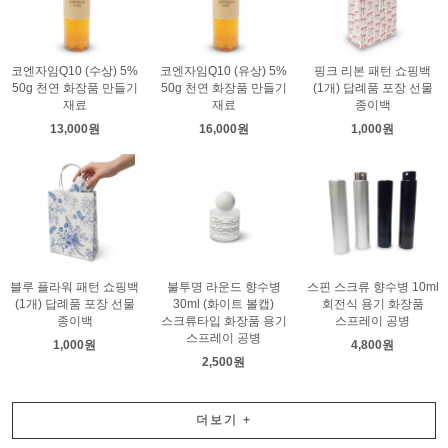
코엔자임Q10 (수상) 5%
코엔자임Q10 (유상) 5%
핑크 리본 패턴 쇼핑백
50g 천연 화장품 만들기
50g 천연 화장품 만들기
(1개) 답례품 포장 선물
재료
재료
종이백
13,000원
16,000원
1,000원
블루 플라워 패턴 쇼핑백
불투명 라운드 향수병
스핀 스크류 향수병 10ml
(1개) 답례품 포장 선물
30ml (화이트 볼캡)
회전식 용기 화장품
종이백
스크류타입 화장품 용기
스프레이 공병
스프레이 공병
1,000원
4,800원
2,500원
더보기
+